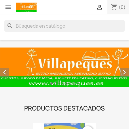
shopping_cart


(0)
search


PRODUCTOS DESTACADOS