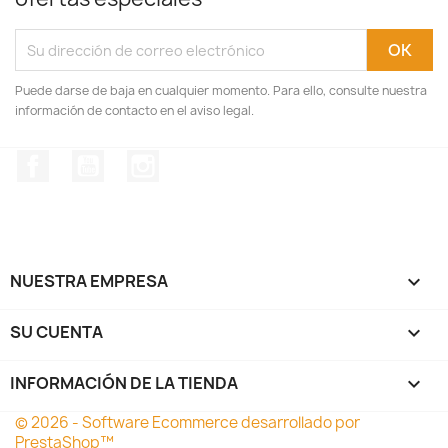
Puede darse de baja en cualquier momento. Para ello, consulte nuestra
información de contacto en el aviso legal.
Facebook
YouTube
Instagram
NUESTRA EMPRESA

SU CUENTA

INFORMACIÓN DE LA TIENDA
keyboard_arrow_down
© 2026 - Software Ecommerce desarrollado por
PrestaShop™